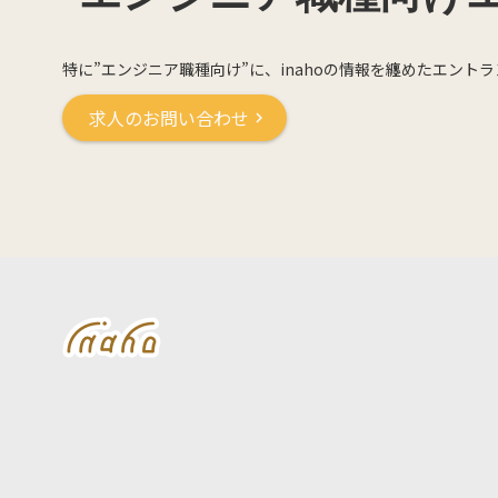
特に”エンジニア職種向け”に、inahoの情報を纏めたエン
求人のお問い合わせ
chevron_right