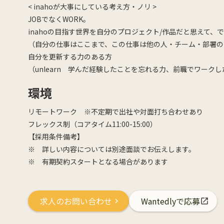
< inahoが大事にしている考え方・ノリ >
JOBでなくWORK。
inahoの目指す世界を自分のプロジェクト/作品だと思えて
（自分の仕事はここまで、この仕事は他の人・チーム・部署の
自分を更新する力のある方
（unlearn 学んだ経験したことを忘れる力、前職でワー
環境
リモートワーク ※不定期で出社や対面打ち合わせあり
フレックス制（コアタイム11:00-15:00）
【採用条件備考】
※ 詳しい内容については別途面談でお伝えします。
※ 有期契約スタートとなる場合があります
求人のお問い合わせ
Wantedlyで応募
chevron_right
open_in_new