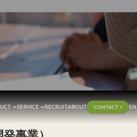
UCT
SERVICE
RECRUIT
ABOUT
CONTACT
EN
chevron_right
開発事業）