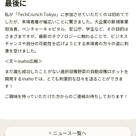
最後に
私が「TechCrunch Tokyo」に参加させていただくのは初めてで
したが、来場者層が幅広いことに驚きました。大企業の新規事業
担当者、ベンチャーキャピタル、官公庁、学生など、その目的は
さまざまですが、最新のテクノロジーに触れることで、ビジネス
チャンスや自分の可能性を広げようとする来場者の方々の姿に刺
激を受けました。
＜文＝inaho広報＞
まだ誰も成功したことがない選択収穫野菜の自動収穫ロボットを
開発するinahoでは、とても刺激的な日々を送ることができま
す！
ご興味を持っていただけた方からのご連絡お待ちしております！
ニュース一覧へ
chevron_left