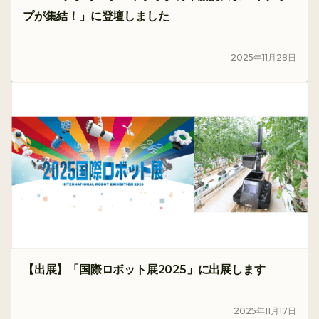
プが集結！」に登壇しました
イベント
2025
年
11
月
28
日
【出展】「国際ロボット展2025」に出展します
イベント
2025
年
11
月
17
日