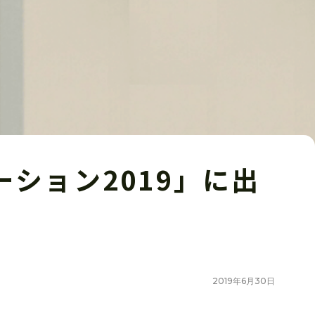
ション2019」に出
2019
年
6
月
30
日