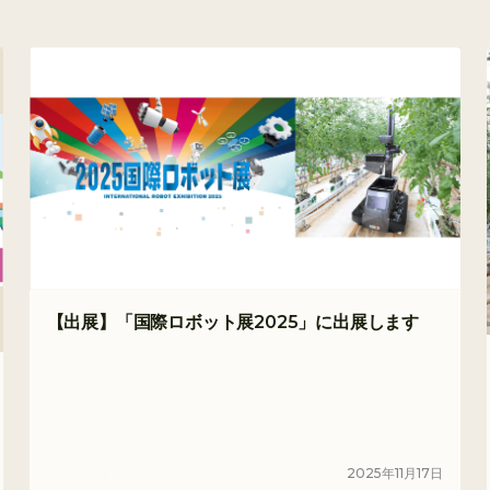
【出展】「国際ロボット展2025」に出展します
2025
年
11
月
17
日
イベント