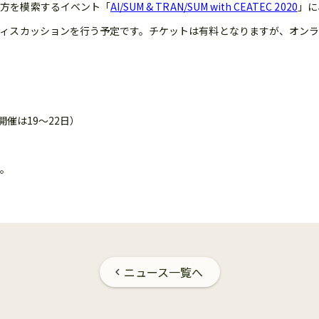
り方を模索するイベント「
AI/SUM & TRAN/SUM with CEATEC 2020
」に
ルディスカッションを行う予定です。チケットは有料となりますが、オン
の開催は19〜22日）
す。
ニュース一覧へ
chevron_left