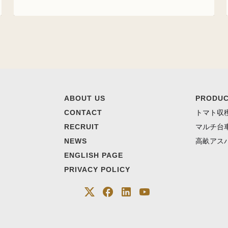
ABOUT US
PRODU
CONTACT
トマト収
RECRUIT
マルチ台
NEWS
高畝アス
ENGLISH PAGE
PRIVACY POLICY