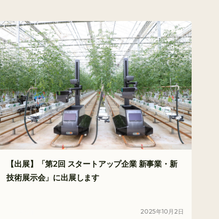
【出展】「第2回 スタートアップ企業 新事業・新
技術展示会」に出展します
2025
年
10
月
2
日
イベント