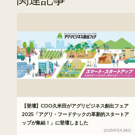
【登壇】COO久米田がアグリビジネス創出フェア
2025「アグリ・フードテックの革新的スタートア
ップが集結！」に登壇しました
2025
年
11
月
28
日
イベント