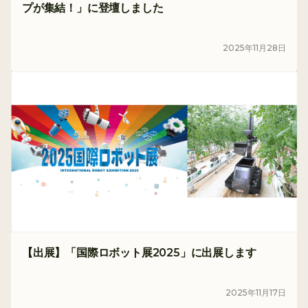
プが集結！」に登壇しました
イベント
2025
年
11
月
28
日
【出展】「国際ロボット展2025」に出展します
イベント
2025
年
11
月
17
日