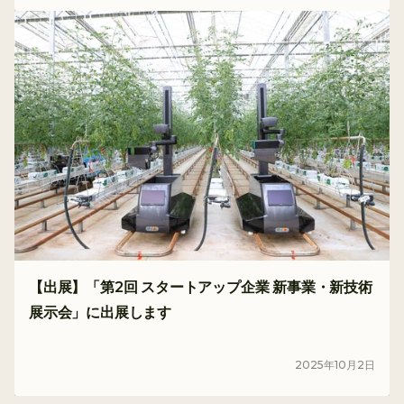
【出展】「第2回 スタートアップ企業 新事業・新技術
展示会」に出展します
イベント
2025
年
10
月
2
日