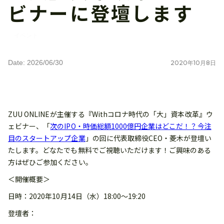
ビナーに登壇します
イベント
Date: 2026/06/30
2020
年
10
月
8
日
ZUU ONLINEが主催する『Withコロナ時代の「大」資本改革』ウ
ェビナー、「
次のIPO・時価総額1000億円企業はどこだ！？今注
目のスタートアップ企業
」の回に代表取締役CEO・菱木が登壇い
たします。どなたでも無料でご視聴いただけます！ご興味のある
方はぜひご参加ください。
＜開催概要＞
日時：2020年10月14日（水）18:00〜19:20
登壇者：