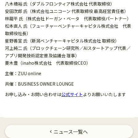
八木橋裕 氏（ダブルフロンティア株式会社 代表取締役）
安田次郎 氏（株式会社ユニコーン 代表取締役 最高経営責任者）
林龍平 氏（株式会社ドーガン・ベータ 代表取締役パートナー）
松本直人 氏（フューチャーベンチャーキャピタル株式会社 代表
取締役社長）
星野善宣 氏（新潟ベンチャーキャピタル株式会社 取締役）
河上純二 氏（ブロックチェーン研究所／AIスタートアップ代表／
アプリ開発技術認定普及協議会 理事）
菱木豊（inaho株式会社 代表取締役CEO）
主催：ZUU online
共催：BUSINESS OWNER LOUNGE
お申し込み・お問い合わせは
公式サイト
よりお願いいたします
ニュース一覧へ
chevron_left