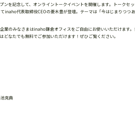
RK 鎌倉のオープンを記念して、オンライントークイベントを開催します。トーク
典さん、そしてinaho代表取締役CEOの菱木豊が登壇。テーマは「今はじま
員さま、賛同企業のみなさまはinaho鎌倉オフィスをご自由にお使いいただ
トはどなたでも無料でご参加いただけます！ぜひご覧ください。
：小池克典