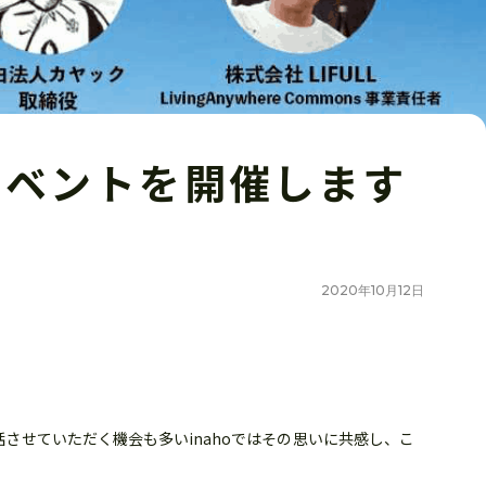
インイベントを開催します
2020
年
10
月
12
日
お話させていただく機会も多いinahoではその思いに共感し、こ