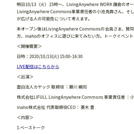
明日10/13（火）15時〜、LivingAnywhere WO
LivingAnywhere Commons事業責任者の小池克
が広げる人の可能性について考えます。
本オープン後はLivingAnywhere Commonsの会
方、inahoのオフィスに遊びに来てみたい方。トークイベン
＜開催概要＞
日時：2020/10/13(火) 15:00-16:30
LIVE配信はこちらから
＜出演＞
面白法人カヤック 取締役 ：藤川 綱司
株式会社LIFULL LivingAnywhere Commons 事業責任者 
inaho株式会社 代表取締役CEO： 菱木 豊
＜内容＞
1.ベーストーク