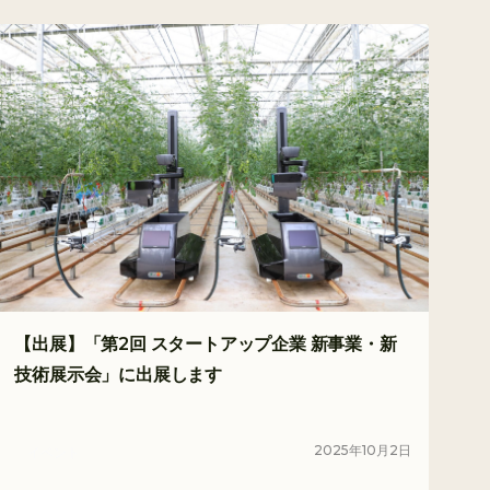
【出展】「第2回 スタートアップ企業 新事業・新
技術展示会」に出展します
2025
年
10
月
2
日
イベント