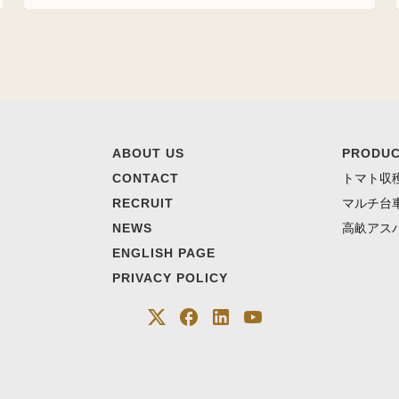
ABOUT US
PRODU
CONTACT
トマト収
RECRUIT
マルチ台
NEWS
高畝アス
ENGLISH PAGE
PRIVACY POLICY