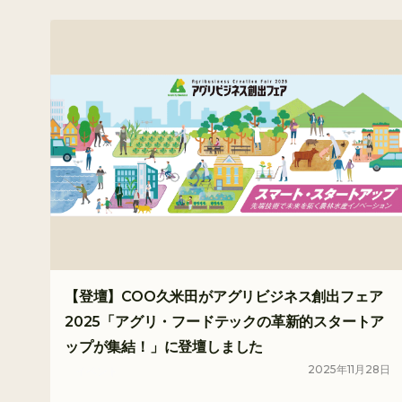
【登壇】COO久米田がアグリビジネス創出フェア
2025「アグリ・フードテックの革新的スタートア
ップが集結！」に登壇しました
2025
年
11
月
28
日
イベント