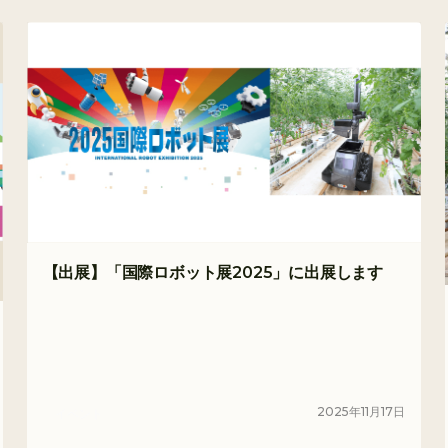
【出展】「国際ロボット展2025」に出展します
2025
年
11
月
17
日
イベント