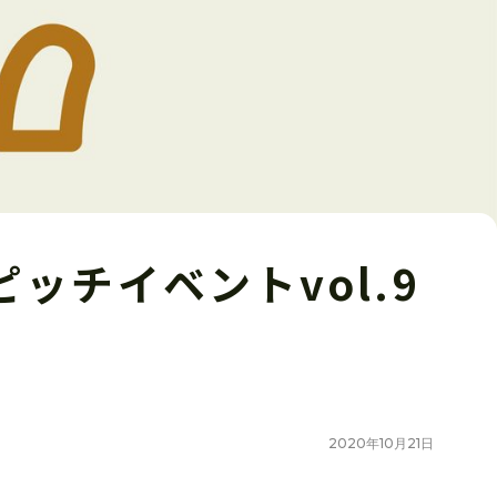
チイベントvol.9
2020
年
10
月
21
日