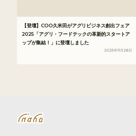
【登壇】COO久米田がアグリビジネス創出フェア
2025「アグリ・フードテックの革新的スタートア
ップが集結！」に登壇しました
2025
年
11
月
28
日
イベント