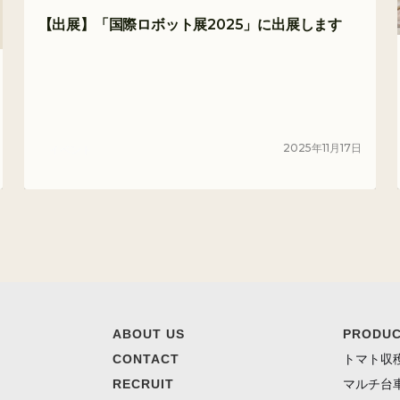
【出展】「国際ロボット展2025」に出展します
2025
年
11
月
17
日
イベント
ABOUT US
PRODU
CONTACT
トマト収
RECRUIT
マルチ台