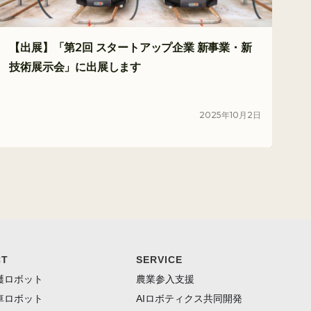
【出展】「第2回 スタートアップ企業 新事業・新
技術展示会」に出展します
2025
年
10
月
2
日
イベント
CT
SERVICE
穫ロボット
農業参入支援
車ロボット
AIロボティクス共同開発