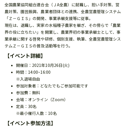
全国農業協同組合連合会（ＪA全農）に就職し、担い手対策、営
農対策、園芸振興、農業者団体との連携、全農営農管理システム
「Ｚ－ＧＩＳ」の開発、事業承継支援等に従事。
現在は、退職し、実家の水稲種子農家を継ぎ、その傍らで「農業
界の役に立ちたい」を開業し、農業界初の事業承継士として、事
業承継に関する啓発や研修、個別支援、執筆、全農営農管理シス
テムＺ－ＧＩＳの普及活動等を行う。
【イベント詳細】
開催日：2021年10月26日(火)
時間：14:00~16:00
※入退場自由
参加対象者：どなたでもご参加可能です
参加費：無料
会場：オンライン（Zoom）
定員：30名
※最小催行人数：10名
【イベント参加方法】