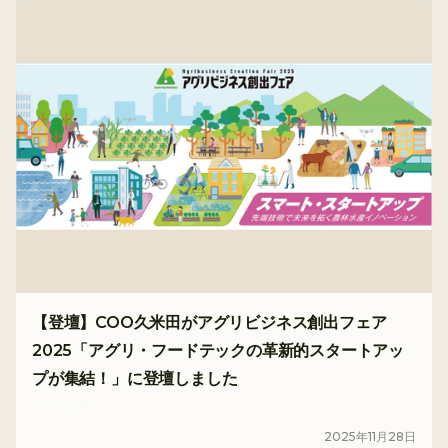
【登壇】COO久米田がアグリビジネス創出フェア
2025「アグリ・フードテックの革新的スタートアッ
プが集結！」に登壇しました
イベント
2025
年
11
月
28
日