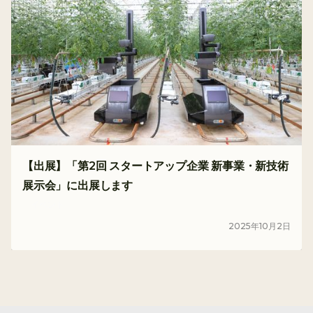
【出展】「第2回 スタートアップ企業 新事業・新技術
展示会」に出展します
イベント
2025
年
10
月
2
日