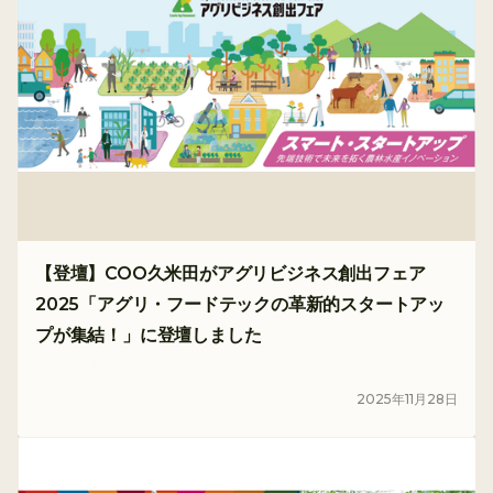
【登壇】COO久米田がアグリビジネス創出フェア
2025「アグリ・フードテックの革新的スタートアッ
プが集結！」に登壇しました
イベント
2025
年
11
月
28
日