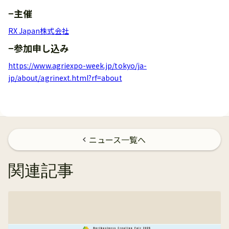
−主催
RX Japan株式会社
−参加申し込み
https://www.agriexpo-week.jp/tokyo/ja-
jp/about/agrinext.html?rf=about
ニュース一覧へ
chevron_left
関連記事