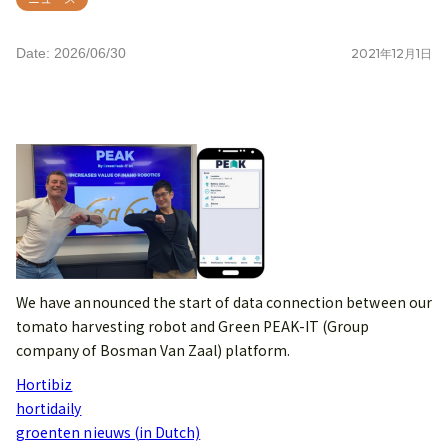
Date: 2026/06/30
2021
年
12
月
1
日
We have announced the start of data connection between our
tomato harvesting robot and Green PEAK-IT (Group
company of Bosman Van Zaal) platform.
Hortibiz
hortidaily
groenten nieuws (in Dutch)