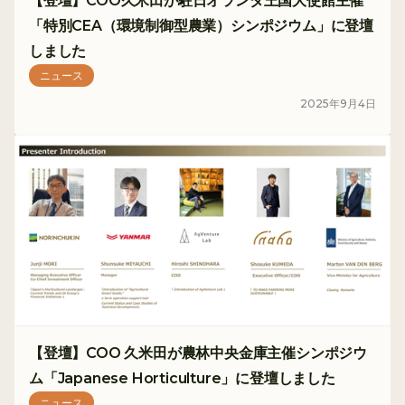
【登壇】COO久米田が駐日オランダ王国大使館主催
「特別CEA（環境制御型農業）シンポジウム」に登壇
しました
ニュース
2025
年
9
月
4
日
【登壇】COO 久米田が農林中央金庫主催シンポジウ
ム「Japanese Horticulture」に登壇しました
ニュース