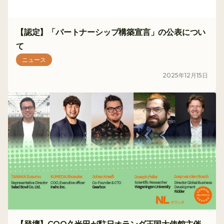
【認定】「パートナーシップ構築宣言」の公表につい
て
ニュース
2025
年
12
月
15
日