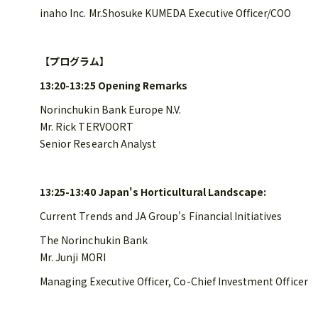
inaho Inc. Mr.Shosuke KUMEDA Executive Officer/COO
【プログラム】
13:20-13:25 Opening Remarks
Norinchukin Bank Europe N.V.
Mr. Rick TERVOORT
Senior Research Analyst
13:25-13:40 Japan's Horticultural Landscape:
Current Trends and JA Group's Financial Initiatives
The Norinchukin Bank
Mr. Junji MORI
Managing Executive Officer, Co-Chief Investment Officer