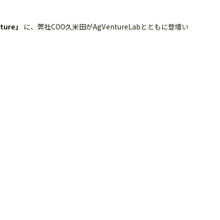
ture」
に、弊社COO久米田がAgVentureLabとともに登壇い