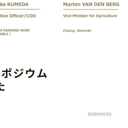
ンポジウム
た
2025
年
9
月
3
日