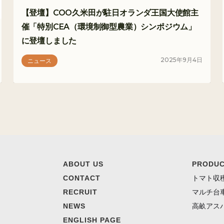
【登壇】COO久米田が駐日オランダ王国大使館主
催「特別CEA（環境制御型農業）シンポジウム」
に登壇しました
2025
年
9
月
4
日
ニュース
ABOUT US
PRODU
CONTACT
トマト収
RECRUIT
マルチ台
NEWS
高畝アス
ENGLISH PAGE