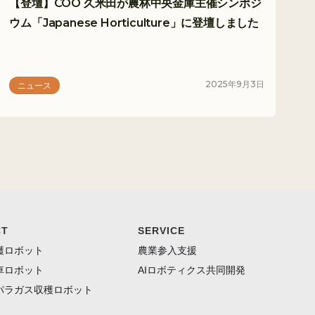
【登壇】COO 久米田が農林中央金庫主催シンポジ
ウム「Japanese Horticulture」に登壇しました
2025
年
9
月
3
日
ニュース
CT
SERVICE
穫ロボット
農業参入支援
車ロボット
AIロボティクス共同開発
パラガス収穫ロボット