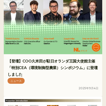
【登壇】COO久米田が駐日オランダ王国大使館主催
「特別CEA（環境制御型農業）シンポジウム」に登壇
しました
ニュース
2025
年
9
月
4
日