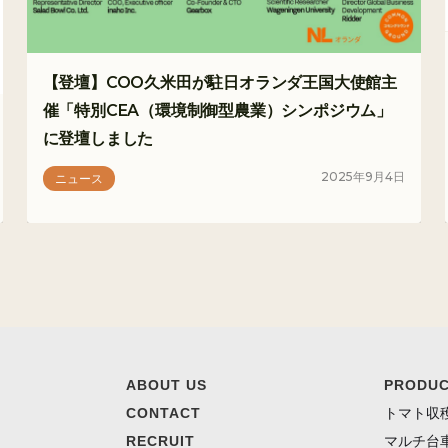
【登壇】COO久米田が駐日オランダ王国大使館主
催「特別CEA（環境制御型農業）シンポジウム」
に登壇しました
2025
年
9
月
4
日
ニュース
ABOUT US
PRODU
CONTACT
トマト収
RECRUIT
マルチ台