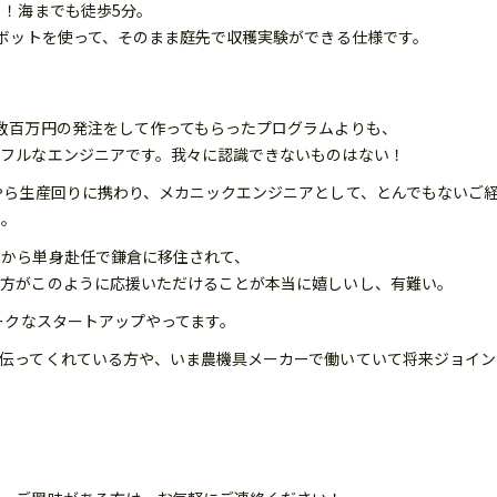
！！海までも徒歩5分。
ロボットを使って、そのまま庭先で収穫実験ができる仕様です。
数百万円の発注をして作ってもらったプログラムよりも、
ワフルなエンジニアです。我々に認識できないものはない！
やら生産回りに携わり、メカニックエンジニアとして、とんでもないご
た。
玉から単身赴任で鎌倉に移住されて、
る方がこのように応援いただけることが本当に嬉しいし、有難い。
ークなスタートアップやってます。
伝ってくれている方や、いま農機具メーカーで働いていて将来ジョイン