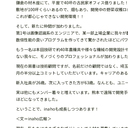
鎌倉の材木座にて、平屋で40坪の古民家オフィス借りました
敷地が100坪くらいあるので、畑もあり、開発中の野菜収穫
これが都心じゃできない開発環境！！
そして、新たに仲間が加わりました。
第1号は画像認識系のエンジニアで、某一部上場企業に我々が
数倍性能の良いプログラムを作ってきて驚かされたほどにパ
もう一名は本田技研で約40年農機具や様々な機械の開発設計
ない我々に、モノづくりのプロフェッショナルが加わりまし
現在の肩書は技術顧問ですが、名前だけの顧問ではなく、埼
月の半分以上コミットしていただいています。キャリアのあ
新入社員が26歳。次に入ってきた方が63歳。なんとも、ユニ
実は他にもメンバー着々と増えています。熊本で遠隔で開発手
ほどになってきました。
ということで、inahoも成長しつつあります！
＜文＝inaho広報＞