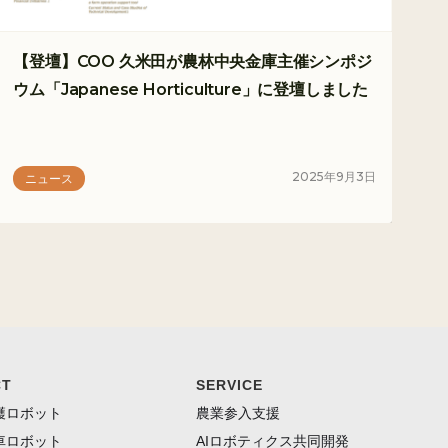
【登壇】COO 久米田が農林中央金庫主催シンポジ
ウム「Japanese Horticulture」に登壇しました
2025
年
9
月
3
日
ニュース
CT
SERVICE
穫ロボット
農業参入支援
車ロボット
AIロボティクス共同開発