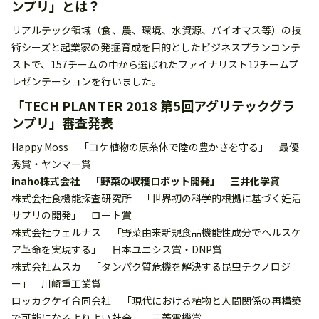
ンプリ」とは？
リアルテック領域（食、農、環境、水資源、バイオマス等）の技
術シーズと起業家の発掘育成を目的としたビジネスプランコンテ
ストで、157チームの中から選ばれたファイナリスト12チームプ
レゼンテーションを行いました。
「TECH PLANTER 2018 第5回アグリテックグラ
ンプリ」審査発表
Happy Moss 「コケ植物の原糸体で陸の豊かさを守る」 最優
秀賞・ヤンマー賞
inaho株式会社 「野菜の収穫ロボット開発」 三井化学賞
株式会社食機能探査研究所 「世界初の科学的根拠に基づく妊活
サプリの開発」 ロート賞
株式会社ウェルナス 「野菜由来新規食品機能性成分でヘルスケ
ア革命を実現する」 日本ユニシス賞・DNP賞
株式会社ムスカ 「タンパク質危機を解決する昆虫テクノロジ
ー」 川崎重工業賞
ロッカクケイ合同会社 「現代における植物と人間関係の再構築
で可能になるよりよい社会」 三菱電機賞