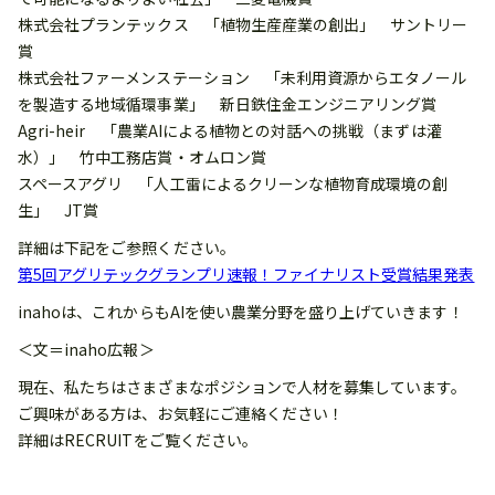
株式会社プランテックス 「植物生産産業の創出」 サントリー
賞
株式会社ファーメンステーション 「未利用資源からエタノール
を製造する地域循環事業」 新日鉄住金エンジニアリング賞
Agri-heir 「農業AIによる植物との対話への挑戦（まずは灌
水）」 竹中工務店賞・オムロン賞
スペースアグリ 「人工雷によるクリーンな植物育成環境の創
生」 JT賞
詳細は下記をご参照ください。
第5回アグリテックグランプリ速報！ファイナリスト受賞結果発表
inahoは、これからもAIを使い農業分野を盛り上げていきます！
＜文＝inaho広報＞
現在、私たちはさまざまなポジションで人材を募集しています。
ご興味がある方は、お気軽にご連絡ください！
詳細はRECRUITをご覧ください。