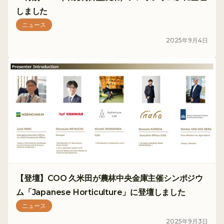
しました
ニュース
2025
年
9
月
4
日
【登壇】COO 久米田が農林中央金庫主催シンポジウ
ム「Japanese Horticulture」に登壇しました
ニュース
2025
年
9
月
3
日