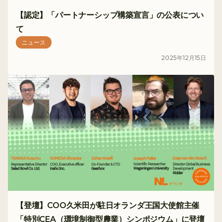
【認定】「パートナーシップ構築宣言」の公表につい
て
ニュース
2025
年
12
月
15
日
【登壇】COO久米田が駐日オランダ王国大使館主催
「特別CEA（環境制御型農業）シンポジウム」に登壇