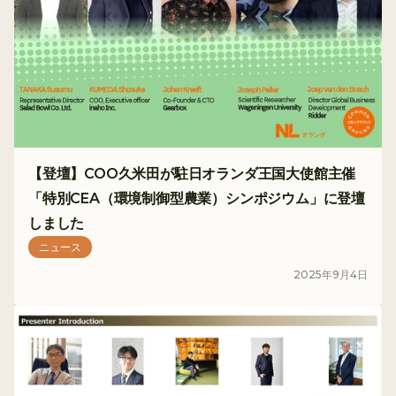
【登壇】COO久米田が駐日オランダ王国大使館主催
「特別CEA（環境制御型農業）シンポジウム」に登壇
しました
ニュース
2025
年
9
月
4
日