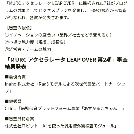
「MURC アクセラレータ LEAP OVER」に採択された7社がプログ
ラムの成果としてビジネスプランを発表し、下記の観点から審査
が行なわれ、各賞が発表されます。
【審査の観点】
①イノベーションの度合い（業界／社会をどう変えるか）
②市場の魅力度（規模、成長性）
③経営者・チームの魅力
「MURC アクセラレータ LEAP OVER 第2期」審査
結果発表
■最優秀賞
inaho 株式会社「RaaS モデルによる次世代農業パートナーシッ
プ」
■優秀賞
CI Inc.『病児保育プラットフォーム事業「あずかるこちゃん」』
■審査員特別賞
株式会社ロビット「AI を使った汎用型外観検査モジュール」