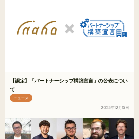
【認定】「パートナーシップ構築宣言」の公表につい
て
ニュース
2025
年
12
月
15
日