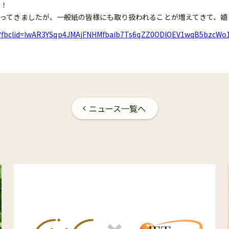
た！
ってきましたが、一般紙の皆様にも取り扱われることが増えてきて、嬉
5168?fbclid=IwAR3YSqp4JMAjFNHMfbaib7Ts6qZZ0ODlOEV1wqB5bzcW
ニュース一覧へ
chevron_left