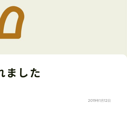
れました
2019
年
1
月
12
日