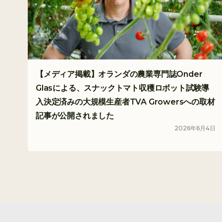
【メディア掲載】オランダの農業専門誌Onder
Glasによる、スナックトマト収穫ロボット試験導
入決定済みの大規模生産者TVA Growersへの取材
記事が公開されました
2026
年
6
月
4
日
メディア