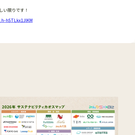
しい限りです！
o1h-hSTLkx1JlKM