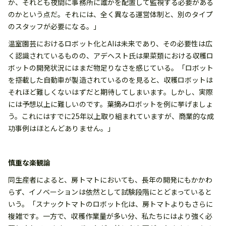
か、それとも夜間に事務所に誰かを配置して監視する必要がある
のかという点だ。それには、全く異なる運営体制と、別のタイプ
のスタッフが必要になる。」
温室園芸におけるロボット化とAIは未来であり、その必要性は広
く認識されているものの、アデヘスト氏は果菜類における収穫ロ
ボットの開発状況にはまだ物足りなさを感じている。「ロボット
を搭載した自動車が製造されているのを見ると、収穫ロボットは
それほど難しくないはずだと期待してしまいます。しかし、実際
には予想以上に難しいのです。葉摘みロボットを例に挙げましょ
う。これにはすでに25年以上取り組まれていますが、商業的な成
功事例はほとんどありません。」
慎重な楽観論
同生産者によると、房トマトにおいても、長年の開発にもかかわ
らず、イノベーションは依然として試験段階にとどまっていると
いう。「スナックトマトのロボット化は、房トマトよりもさらに
複雑です。一方で、収穫作業量が多い分、私たちにはより強く必