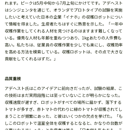
れます。ピークは5月中旬から7月上旬にかけてです。アデヘスト
はシンジェンタを通じて、オランダでプロトタイプの試験を実施
したいと考えていた日本の企業「イナホ」の収穫ロボットについ
て情報を得ました。生産者たちはすぐに熱意を示した。「一年中
収穫作業をしてくれる人材を見つけるのはますます難しくなって
いる。優秀な人材も年齢を重ねつつあり、1kgあたりの人件費も
高い。私たちは、従業員の収穫作業を少しでも楽にし、収穫効率
を高める方法を模索している。収穫ロボットは、その点で大きな
貢献をしてくれるはずだ。」
品質重視
アデヘスト氏はこのアイデアに前向きだったが、試験の結果、こ
の技術はまだ実用段階には至っていないことが明らかになった。
収穫速度が遅すぎ、ロボットがすべての場所に届かず、落下する
トマトが多すぎ、赤トマトの代わりに緑のトマトが収穫されてし
まうことが頻繁にあった、と彼はいくつかの欠点を挙げた。「も
しこのロボットで温室全体を収穫するとなると、かなりの台数が