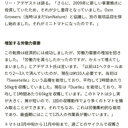
リー・アデゲストは語る。「さらに、2009年に新しい事業拠点に
投資していたため、それが少し重荷となっていました。Oxin
Growers（当時はまだVanNature）と協議し、別の栽培品目を探
し始めました。それがミニトマトになったのです。」
増加する労働力需要
この転換は経済的には成功しましたが、労働力需要の増加を招き
ました。「労働力を減らしたかったのですが、かえって増えてし
まいました」とアデゲスト氏は言います。「以前は1ヘクタールあ
たり2～3人で済んでいたのが、現在は約10人必要です。当初は
『Sweetelle』という品種を栽培しており、平均して1時間あたり
50kgを収穫していました。現在は『Duelle』を栽培しており、平
均して1時間あたり60kgを収穫しています。このトマトは少し実
が大きく、房が短いので、1回の収穫動作でより多くのトマトを摘
み取ることができます。それでもなお、これは労働集約的な栽培
であり、最盛期にはここで125人の作業員が働いています。」
トマトは3月中旬から11月中旬まで、週ごとのサイクルで収穫さ