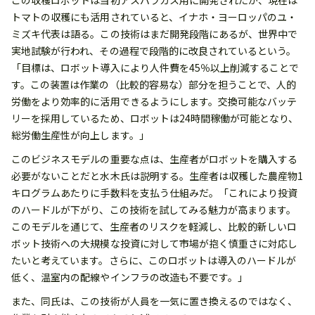
この収穫ロボットは当初アスパラガス用に開発されたが、現在は
トマトの収穫にも活用されていると、イナホ・ヨーロッパのユ・
ミズキ代表は語る。この技術はまだ開発段階にあるが、世界中で
実地試験が行われ、その過程で段階的に改良されているという。
「目標は、ロボット導入により人件費を45％以上削減することで
す。この装置は作業の（比較的容易な）部分を担うことで、人的
労働をより効率的に活用できるようにします。交換可能なバッテ
リーを採用しているため、ロボットは24時間稼働が可能となり、
総労働生産性が向上します。」
このビジネスモデルの重要な点は、生産者がロボットを購入する
必要がないことだと水木氏は説明する。生産者は収穫した農産物1
キログラムあたりに手数料を支払う仕組みだ。「これにより投資
のハードルが下がり、この技術を試してみる魅力が高まります。
このモデルを通じて、生産者のリスクを軽減し、比較的新しいロ
ボット技術への大規模な投資に対して市場が抱く慎重さに対応し
たいと考えています。さらに、このロボットは導入のハードルが
低く、温室内の配線やインフラの改造も不要です。」
また、同氏は、この技術が人員を一気に置き換えるのではなく、