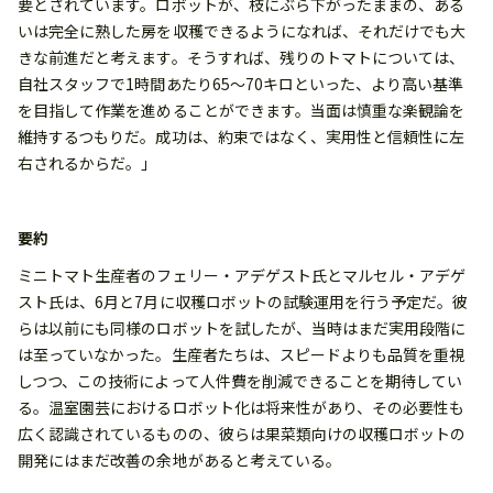
要とされています。ロボットが、枝にぶら下がったままの、ある
いは完全に熟した房を収穫できるようになれば、それだけでも大
きな前進だと考えます。そうすれば、残りのトマトについては、
自社スタッフで1時間あたり65～70キロといった、より高い基準
を目指して作業を進めることができます。当面は慎重な楽観論を
維持するつもりだ。成功は、約束ではなく、実用性と信頼性に左
右されるからだ。」
要約
ミニトマト生産者のフェリー・アデゲスト氏とマルセル・アデゲ
スト氏は、6月と7月に収穫ロボットの試験運用を行う予定だ。彼
らは以前にも同様のロボットを試したが、当時はまだ実用段階に
は至っていなかった。生産者たちは、スピードよりも品質を重視
しつつ、この技術によって人件費を削減できることを期待してい
る。温室園芸におけるロボット化は将来性があり、その必要性も
広く認識されているものの、彼らは果菜類向けの収穫ロボットの
開発にはまだ改善の余地があると考えている。