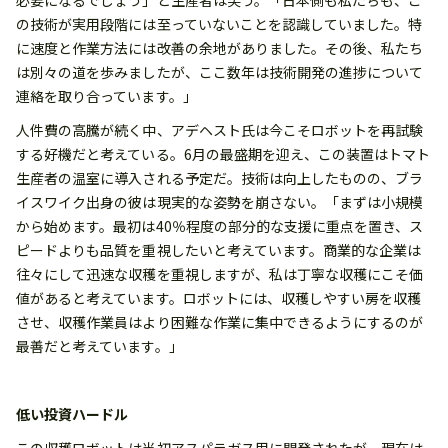
必要になるでしょう」と生産者は笑う。「日本側も私たちも、こ
の技術が実用段階には至っていないことを認識していました。特
に速度と作業方法には改善の余地がありました。その後、私たち
は別々の道を歩みましたが、ここ数年は技術開発の進捗について
連絡を取り合っています。」
人件費の高騰が続く中、アデヘスト氏は今こそロボットを再試験
する好機だと考えている。6月の最盛期を迎え、この装置はトマト
生産者の温室に導入される予定だ。技術は向上したものの、ブラ
イスワイク出身の彼は現実的な姿勢を崩さない。「まずは小規模
から始めます。最初は40％程度の部分的な支援に重点を置き、ス
ピードよりも品質を重視したいと考えています。商業的な企業は
往々にして迅速な収穫を重視しますが、私は丁寧な収穫にこそ価
値があると考えています。ロボットには、収穫しやすい房を収穫
させ、収穫作業員はより困難な作業に集中できるようにするのが
最善だと考えています。」
低い投資ハードル