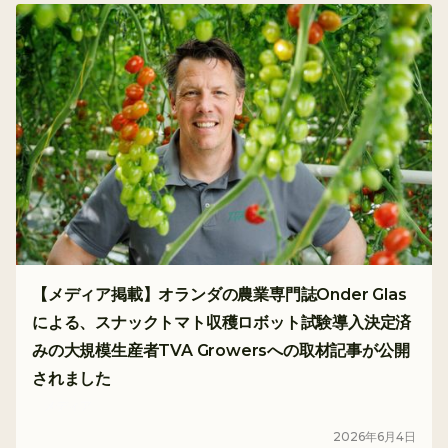
【メディア掲載】オランダの農業専門誌Onder Glas
による、スナックトマト収穫ロボット試験導入決定済
みの大規模生産者TVA Growersへの取材記事が公開
されました
メディア
2026
年
6
月
4
日