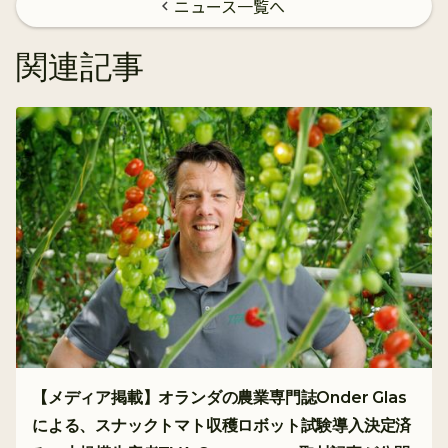
ニュース一覧へ
chevron_left
関連記事
【メディア掲載】オランダの農業専門誌Onder Glas
による、スナックトマト収穫ロボット試験導入決定済