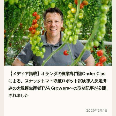
【メディア掲載】オランダの農業専門誌Onder Glas
による、スナックトマト収穫ロボット試験導入決定済
みの大規模生産者TVA Growersへの取材記事が公開
されました
メディア
2026
年
6
月
4
日