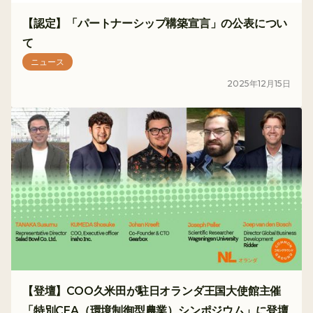
【認定】「パートナーシップ構築宣言」の公表につい
て
ニュース
2025
年
12
月
15
日
【登壇】COO久米田が駐日オランダ王国大使館主催
「特別CEA（環境制御型農業）シンポジウム」に登壇