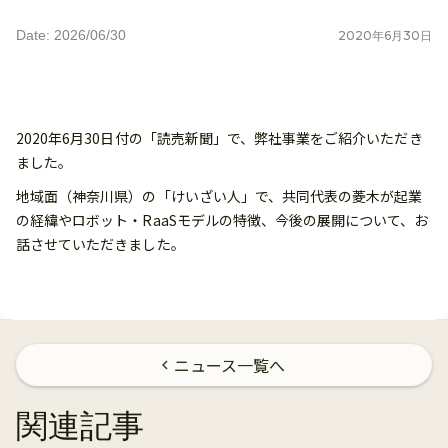
Date: 2026/06/30
2020
年
6
月
30
日
2020年6月30日付の「読売新聞」で、弊社事業をご紹介いただき
ました。
地域面（神奈川県）の「けいざい人」で、共同代表の菱木が起業
の経緯やロボット・RaaSモデルの特徴、今後の展開について、お
話させていただきました。
ニュース一覧へ
chevron_left
関連記事