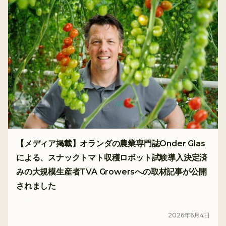
【メディア掲載】オランダの農業専門誌Onder Glas
による、スナックトマト収穫ロボット試験導入決定済
みの大規模生産者TVA Growersへの取材記事が公開
されました
メディア
2026
年
6
月
4
日