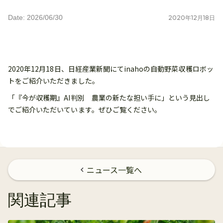
Date: 2026/06/30
2020
年
12
月
18
日
2020年12月18日、日経産業新聞にてinahoの自動野菜収穫ロボッ
トをご紹介いただきました。
「『今が収穫期』AI判別 農業の新たな担い手に」という見出し
でご紹介いただいています。ぜひご覧ください。
ニュース一覧へ
chevron_left
関連記事