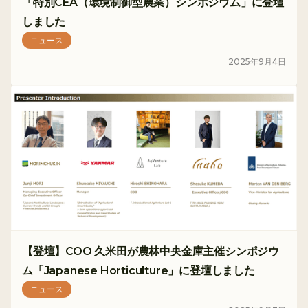
「特別CEA（環境制御型農業）シンポジウム」に登壇
しました
ニュース
2025
年
9
月
4
日
【登壇】COO 久米田が農林中央金庫主催シンポジウ
ム「Japanese Horticulture」に登壇しました
ニュース