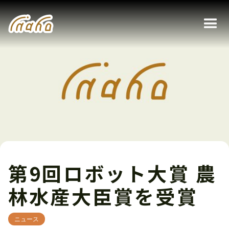
第9回ロボット大賞 農
林水産大臣賞を受賞
ニュース