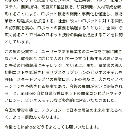
ステム、要素技術、高度ICT基盤技術、研究開発、人材育成を表
彰することにより、ロボット技術の開発と事業化を促進し、技術
革新と用途拡大を加速する、社会に役立つロボットに対する国民
の認知度を高め、ロボットの需要を喚起するとともに、全国から
広く募ることで日本のロボット技術の動向を把握することを目的
としています。
この度の受賞では「ユーザーである農業者のニーズを丁寧に聞き
ながら、成長度合に応じて人の目で一つずつ判断する必要があっ
た野菜の自動収穫にチャレンジしている点、また、農業者の導入
初期コストを低減させるサブスクリプションのビジネスモデルを
評価。スタートアップ発の農業ロボットの普及に、大きなイノベ
ーションを予感させる提案であり、今後の展開が大いに期待され
る」と、inahoの自動野菜収穫ロボットの開発コンセプトやテク
ノロジー、ビジネスモデルなど多角的に評価いただきました。
今回の受賞を機に、テクノロジーで日本の農業の未来を変えるべ
く、より一層励んで参ります。
今後ともinahoをどうぞよろしくお願いいたします。