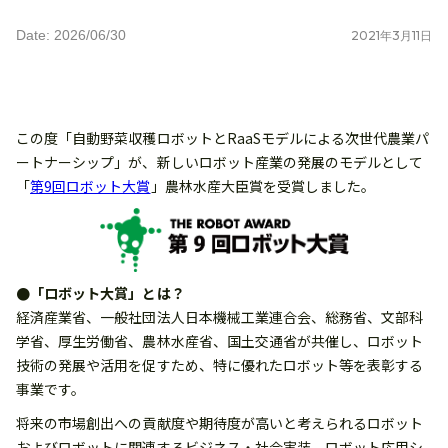
Date: 2026/06/30
2021
年
3
月
11
日
この度「自動野菜収穫ロボットとRaaSモデルによる次世代農業パ
ートナーシップ」が、新しいロボット産業の発展のモデルとして
「
第9回ロボット大賞
」農林水産大臣賞を受賞しました。
●「ロボット大賞」とは？
経済産業省、一般社団法人日本機械工業連合会、総務省、文部科
学省、厚生労働省、農林水産省、国土交通省が共催し、ロボット
技術の発展や活用を促すため、特に優れたロボット等を表彰する
事業です。
将来の市場創出への貢献度や期待度が高いと考えられるロボット
およびロボットに関連するビジネス・社会実装、ロボット応用シ