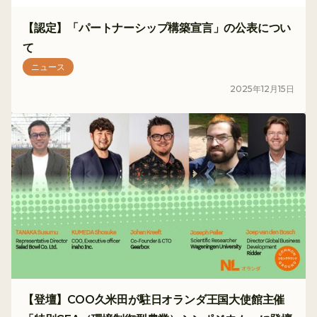
【認定】「パートナーシップ構築宣言」の公表につい
て
ニュース
2025
年
12
月
15
日
【登壇】COO久米田が駐日オランダ王国大使館主催