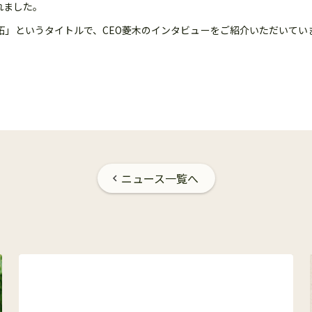
れました。
拓」というタイトルで、CEO菱木のインタビューをご紹介いただいてい
ニュース一覧へ
chevron_left