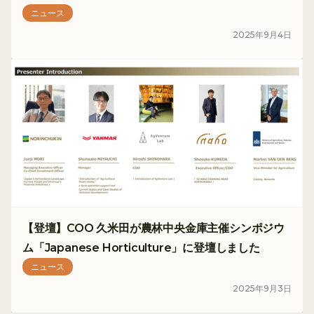
ニュース
2025
年
9
月
4
日
【登壇】COO 久米田が農林中央金庫主催シンポジウ
ム「Japanese Horticulture」に登壇しました
ニュース
2025
年
9
月
3
日