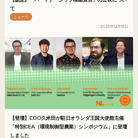
て
ニュース
2025
年
12
月
15
日
【登壇】COO久米田が駐日オランダ王国大使館主催
「特別CEA（環境制御型農業）シンポジウム」に登壇
しました