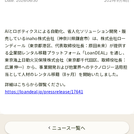
Date: 2026/06/30
2021
年
9
月
16
日
AIとロボティクスによる自動化、省人化ソリューション開発・販
売しているinaho株式会社（神奈川県鎌倉市）は、株式会社ロー
ンディール（東京都港区、代表取締役社長：原田未来）が提供す
る企業間レンタル移籍プラットフォーム「LoanDEAL」を通し、
東京海上日動火災保険株式会社（東京都千代田区、取締役社長：
広瀬 伸一）から、事業開発および他業界へのテクノロジー活用担
当として人材のレンタル移籍（8ヶ月）を開始いたしました。
詳細はこちらから御覧ください。
https://loandeal.jp/pressrelease/17641
ニュース一覧へ
chevron_left