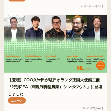
2025
年
12
月
15
日
【登壇】COO久米田が駐日オランダ王国大使館主催
「特別CEA（環境制御型農業）シンポジウム」に登壇
しました
ニュース
2025
年
9
月
4
日