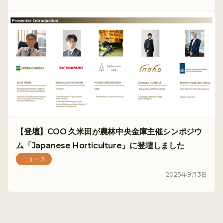
【登壇】COO 久米田が農林中央金庫主催シンポジウ
ム「Japanese Horticulture」に登壇しました
ニュース
2025
年
9
月
3
日