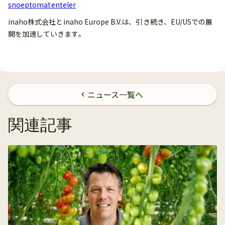
snoeptomatenteler
inaho株式会社とinaho Europe B.V.は、引き続き、EU/USでの展
開を加速していきます。
ニュース一覧へ
chevron_left
関連記事