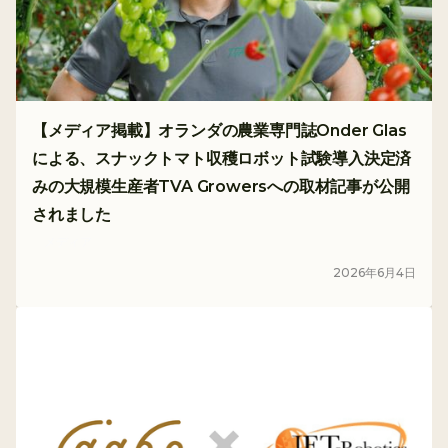
【メディア掲載】オランダの農業専門誌Onder Glas
による、スナックトマト収穫ロボット試験導入決定済
みの大規模生産者TVA Growersへの取材記事が公開
されました
メディア
2026
年
6
月
4
日