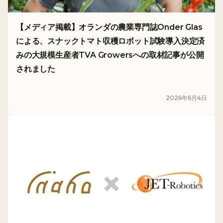
【メディア掲載】オランダの農業専門誌Onder Glas
による、スナックトマト収穫ロボット試験導入決定済
みの大規模生産者TVA Growersへの取材記事が公開
されました
メディア
2026
年
6
月
4
日