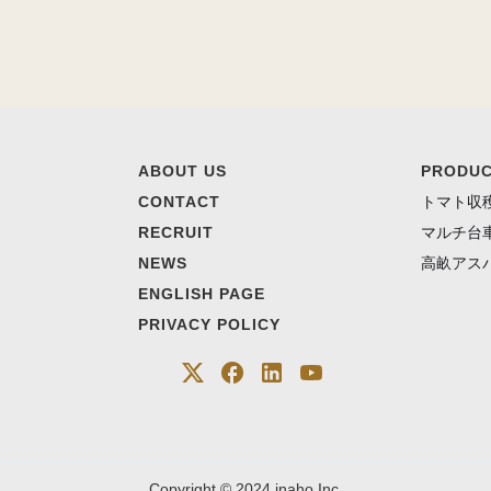
ABOUT US
PRODU
CONTACT
トマト収
RECRUIT
マルチ台
NEWS
高畝アス
ENGLISH PAGE
PRIVACY POLICY
Copyright © 2024 inaho Inc.