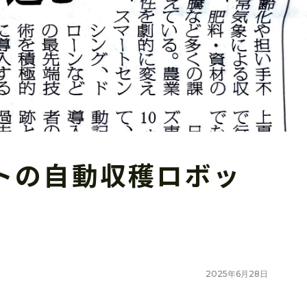
トの自動収穫ロボッ
2025
年
6
月
28
日