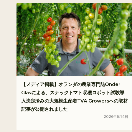
【メディア掲載】オランダの農業専門誌Onder
Glasによる、スナックトマト収穫ロボット試験導
入決定済みの大規模生産者TVA Growersへの取材
記事が公開されました
2026
年
6
月
4
日
メディア