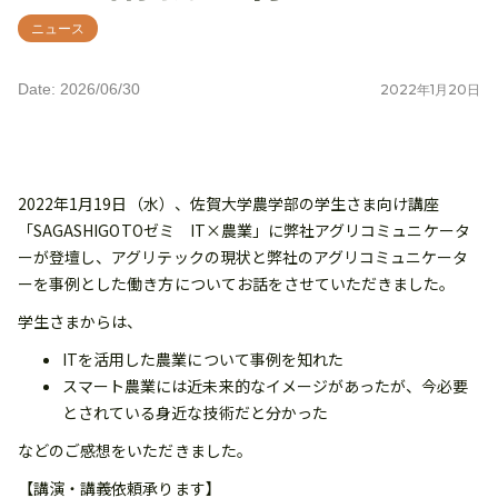
ニュース
Date: 2026/06/30
2022
年
1
月
20
日
2022年1月19日（水）、佐賀大学農学部の学生さま向け講座
「SAGASHIGOTOゼミ IT×農業」に弊社アグリコミュニケータ
ーが登壇し、アグリテックの現状と弊社のアグリコミュニケータ
ーを事例とした働き方についてお話をさせていただきました。
学生さまからは、
ITを活用した農業について事例を知れた
スマート農業には近未来的なイメージがあったが、今必要
とされている身近な技術だと分かった
などのご感想をいただきました。
【講演・講義依頼承ります】