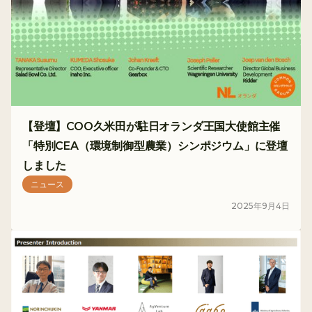
【登壇】COO久米田が駐日オランダ王国大使館主催
「特別CEA（環境制御型農業）シンポジウム」に登壇
しました
ニュース
2025
年
9
月
4
日