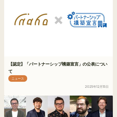
【認定】「パートナーシップ構築宣言」の公表につい
て
ニュース
2025
年
12
月
15
日