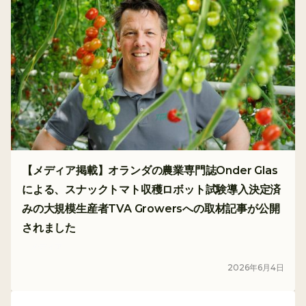
【メディア掲載】オランダの農業専門誌Onder Glas
による、スナックトマト収穫ロボット試験導入決定済
みの大規模生産者TVA Growersへの取材記事が公開
されました
メディア
2026
年
6
月
4
日