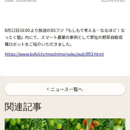
Date: 2026/06/30
2023
年
9
月
6
日
8月12日16:00より放送のBSフジ『もしもで考える…なるほど！な
っとく塾』内にて、スマート農業の事例として弊社の野菜自動収
穫ロボットをご紹介いただきました。
https://www.bsfuji.tv/moshimojyuku/pub/053.html
ニュース一覧へ
chevron_left
関連記事