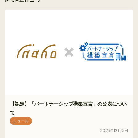
【認定】「パートナーシップ構築宣言」の公表につい
て
ニュース
2025
年
12
月
15
日