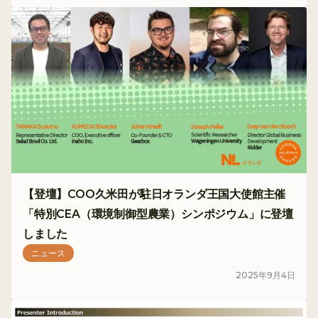
【登壇】COO久米田が駐日オランダ王国大使館主催
「特別CEA（環境制御型農業）シンポジウム」に登壇
しました
ニュース
2025
年
9
月
4
日