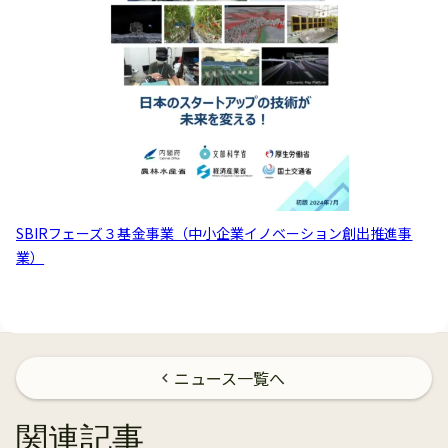
SBIRフェーズ３基金事業（中小企業イノベーション創出推進事
業）
ニュース一覧へ
chevron_left
関連記事