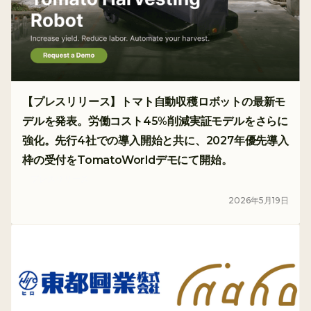
【プレスリリース】トマト自動収穫ロボットの最新モ
デルを発表。労働コスト45%削減実証モデルをさらに
強化。先行4社での導入開始と共に、2027年優先導入
枠の受付をTomatoWorldデモにて開始。
プレスリリース
2026
年
5
月
19
日