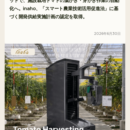
ットで、施設栽培トマトの葉かき・芽かき作業の自動
化へ。inaho、「スマート農業技術活用促進法」に基
づく開発供給実施計画の認定を取得。
プレスリリース
2026
年
6
月
30
日