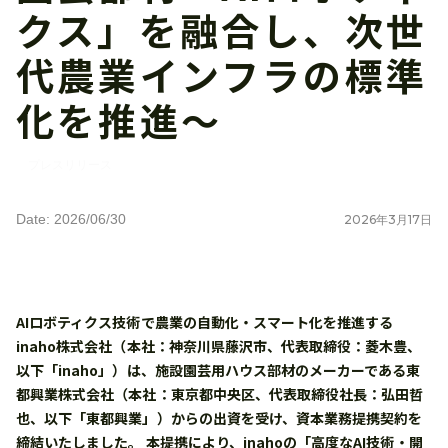
クス」を融合し、次世
代農業インフラの標準
化を推進〜
プレスリリース
Date: 2026/06/30
2026
年
3
月
17
日
AIロボティクス技術で農業の自動化・スマート化を推進する
inaho株式会社（本社：神奈川県藤沢市、代表取締役：菱木豊、
以下「inaho」）は、施設園芸用ハウス部材のメーカーである東
都興業株式会社（本社：東京都中央区、代表取締役社長：弘田哲
也、以下「東都興業」）からの出資を受け、資本業務提携契約を
締結いたしました。 本提携により、inahoの「高度なAI技術・開