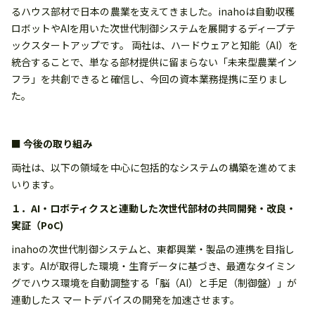
るハウス部材で日本の農業を支えてきました。inahoは自動収穫
ロボットやAIを用いた次世代制御システムを展開するディープテ
ックスタートアップです。 両社は、ハードウェアと知能（AI）を
統合することで、単なる部材提供に留まらない「未来型農業イン
フラ」を共創できると確信し、今回の資本業務提携に至りまし
た。
■ 今後の取り組み
両社は、以下の領域を中心に包括的なシステムの構築を進めてま
いります。
１．AI・ロボティクスと連動した次世代部材の共同開発・改良・
実証（PoC)
inahoの次世代制御システムと、東都興業・製品の連携を目指し
ます。AIが取得した環境・生育データに基づき、最適なタイミン
グでハウス環境を自動調整する「脳（AI）と手足（制御盤）」が
連動したス マートデバイスの開発を加速させます。