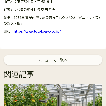
所在地：東京都中央区京橋1-6-1
代表者：代表取締役社長 弘田 哲也
創業：1964年 事業内容：施設園芸用ハウス部材（ビニペット等）
の製造・販売
URL：
https://www.totokogyo.co.jp/
ニュース一覧へ
chevron_left
関連記事