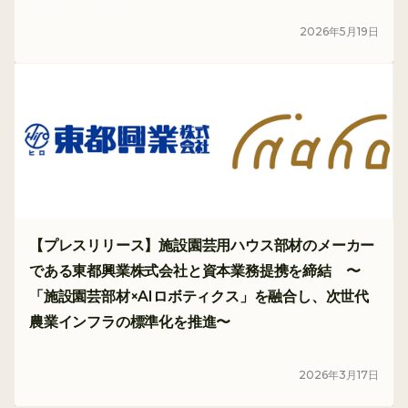
プレスリリース
2026
年
5
月
19
日
【プレスリリース】施設園芸用ハウス部材のメーカー
である東都興業株式会社と資本業務提携を締結 〜
「施設園芸部材×AIロボティクス」を融合し、次世代
農業インフラの標準化を推進〜
プレスリリース
2026
年
3
月
17
日