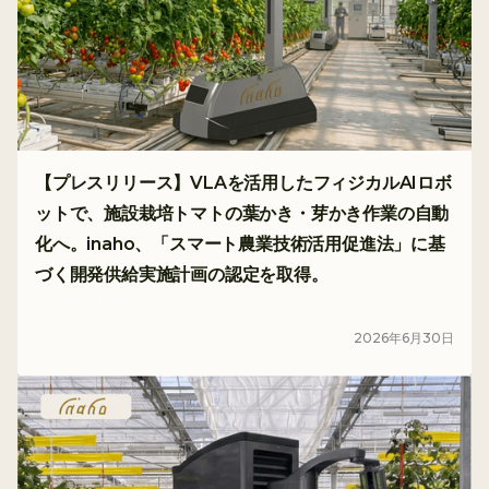
【プレスリリース】VLAを活用したフィジカルAIロボ
ットで、施設栽培トマトの葉かき・芽かき作業の自動
化へ。inaho、「スマート農業技術活用促進法」に基
づく開発供給実施計画の認定を取得。
プレスリリース
2026
年
6
月
30
日