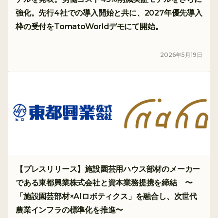
強化。先行4社での導入開始と共に、2027年優先導入
枠の受付をTomatoWorldデモにて開始。
プレスリリース
2026
年
5
月
19
日
【プレスリリース】施設園芸用ハウス部材のメーカー
である東都興業株式会社と資本業務提携を締結 〜
「施設園芸部材×AIロボティクス」を融合し、次世代
農業インフラの標準化を推進〜