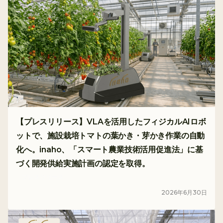
【プレスリリース】VLAを活用したフィジカルAIロボ
ットで、施設栽培トマトの葉かき・芽かき作業の自動
化へ。inaho、「スマート農業技術活用促進法」に基
づく開発供給実施計画の認定を取得。
プレスリリース
2026
年
6
月
30
日